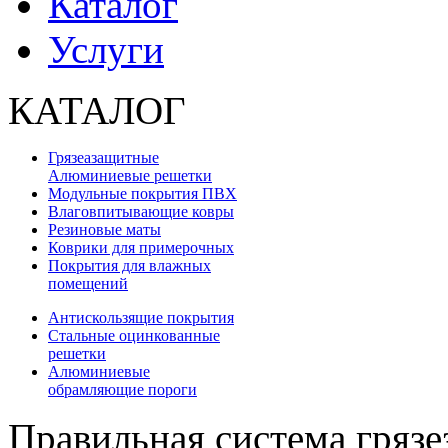
Каталог
Услуги
КАТАЛОГ
Грязеазащитные
Алюминиевые решетки
Модульные покрытия ПВХ
Влаговпитывающие ковры
Резиновые маты
Коврики для примерочных
Покрытия для влажных
помещений
Антискользящие покрытия
Стальные оцинкованные
решетки
Алюминиевые
обрамляющие пороги
Правильная система гряз